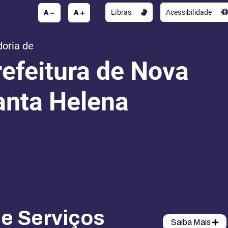
A
A
Libras
Acessibilidade
doria de
refeitura de Nova
anta Helena
de Serviços
Saiba Mais