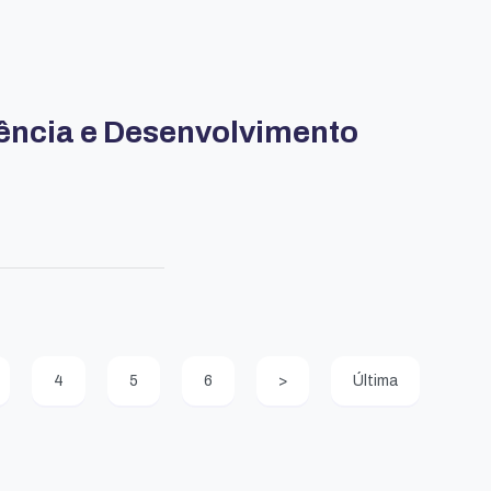
tência e Desenvolvimento
4
5
6
>
Última