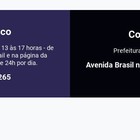
sco
Co
13 às 17 horas - de
Prefeitur
il e na página da
e 24h por dia.
Avenida Brasil 
265